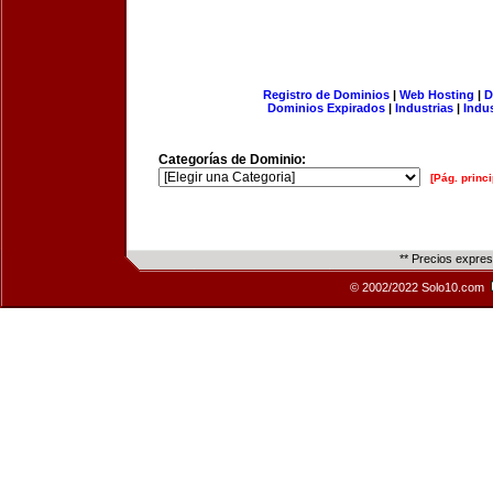
Registro de Dominios
|
Web Hosting
|
D
Dominios Expirados
|
Industrias
|
Indu
Categorías de Dominio:
[Pág. princi
** Precios expre
© 2002/2022 Solo10.com