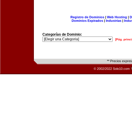
Registro de Dominios
|
Web Hosting
|
D
Dominios Expirados
|
Industrias
|
Indu
Categorías de Dominio:
[Pág. princi
** Precios expre
© 2002/2022 Solo10.com