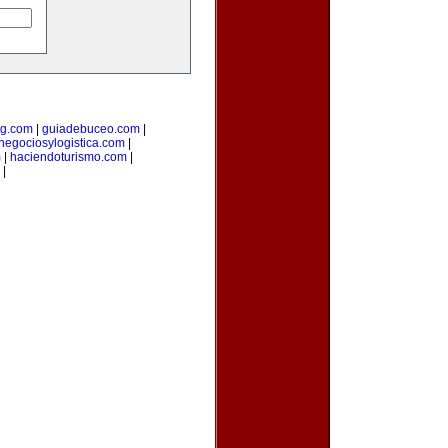
ng.com
|
guiadebuceo.com
|
negociosylogistica.com
|
m
|
haciendoturismo.com
|
|