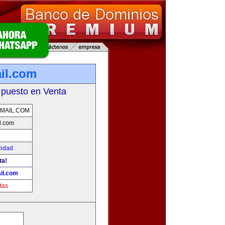
il.com
 puesto en Venta
MAIL.COM
l.com
cidad
ta!
il.com
tas