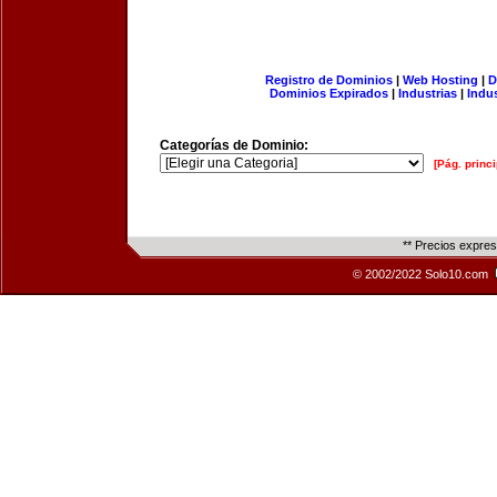
Registro de Dominios
|
Web Hosting
|
D
Dominios Expirados
|
Industrias
|
Indu
Categorías de Dominio:
[Pág. princi
** Precios expre
© 2002/2022 Solo10.com