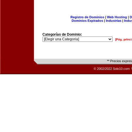
Registro de Dominios
|
Web Hosting
|
D
Dominios Expirados
|
Industrias
|
Indu
Categorías de Dominio:
[Pág. princi
** Precios expre
© 2002/2022 Solo10.com