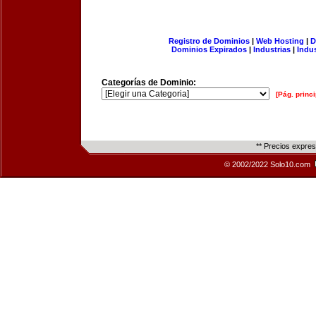
Registro de Dominios
|
Web Hosting
|
D
Dominios Expirados
|
Industrias
|
Indu
Categorías de Dominio:
[Pág. princi
** Precios expre
© 2002/2022 Solo10.com