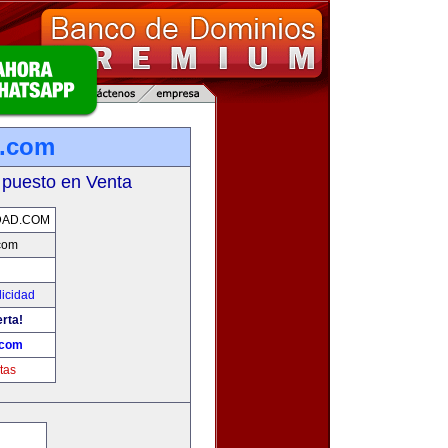
d.com
 puesto en Venta
DAD.COM
.com
licidad
erta!
.com
tas