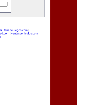
om
|
feriadejuegos.com
|
dad.com
|
ventasvehiculos.com
m
|