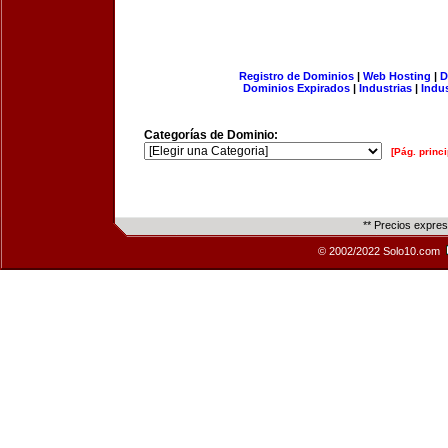
Registro de Dominios
|
Web Hosting
|
D
Dominios Expirados
|
Industrias
|
Indu
Categorías de Dominio:
[Pág. princi
** Precios expre
© 2002/2022 Solo10.com