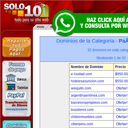
Dominios de la Categoría -
PaÃ
32 dominios en esta categ
Mostrando 1 de 32
Nombre de Dominio
Precio
e-ciudad.com
$950.0
hotelesasuncion.com
$550.0
arequito.com
Ofertar
argentinaenlinea.com
Ofertar
barcelonaempleos.com
Ofertar
brasileros.com
Ofertar
chileinmuebles.com
Ofertar
ciberperu.com
Ofertar