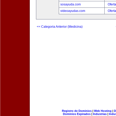
sosayuda.com
Ofert
videoayudas.com
Ofert
<< Categoria Anterior (Medicina)
Registro de Dominios
|
Web Hosting
|
D
Dominios Expirados
|
Industrias
|
Indu