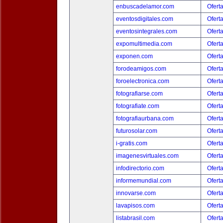
enbuscadelamor.com
Ofert
eventosdigitales.com
Ofert
eventosintegrales.com
Ofert
expomultimedia.com
Ofert
exponen.com
Ofert
forodeamigos.com
Ofert
foroelectronica.com
Ofert
fotografiarse.com
Ofert
fotografiate.com
Ofert
fotografiaurbana.com
Ofert
futurosolar.com
Ofert
i-gratis.com
Ofert
imagenesvirtuales.com
Ofert
infodirectorio.com
Ofert
informemundial.com
Ofert
innovarse.com
Ofert
lavapisos.com
Ofert
listabrasil.com
Ofert