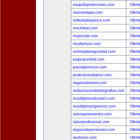
maquillajedenovias.com
Ofert
masventajas.com
Ofert
mifiestadequince.com
Ofert
mochilear.com
Ofert
mujerclub.com
Ofert
muyfamoso.com
Ofert
normasdeseguridad.com
Ofert
paginacentral.com
Ofert
pisosatermicos.com
Ofert
protectoresdiarios.com
Ofert
regalosdeamor.com
Ofert
restauraciondefotografias.com
Ofert
resultadosnaturales.com
Ofert
resultadosorganicos.com
Ofert
salonparaeventos.com
Ofert
salonprofesional.com
Ofert
segurodepensiones.com
Ofert
seubolso.com
Ofert